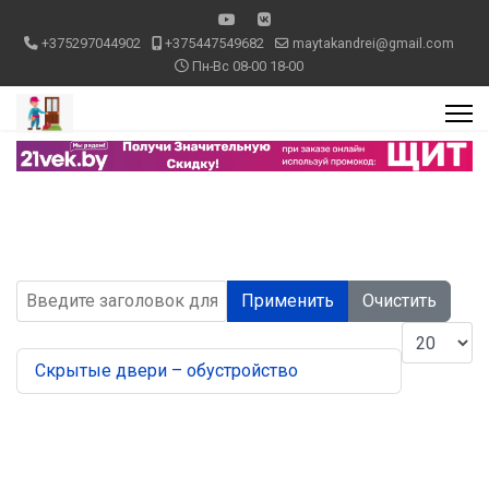
+375297044902
+375447549682
maytakandrei@gmail.com
Пн-Вс 08-00 18-00
Введите заголовок для поиска...
Применить
Очистить
Кол-во стр
Скрытые двери – обустройство