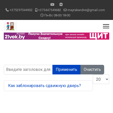
+375297044902
+375447549682
maytakandrei@gmail.com
Пн-Вс 08-00 18-00
Введите заголовок для поиска...
Применить
Очистить
Кол-во стр
Как заблокировать сдвижную дверь?