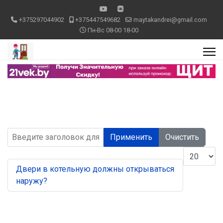
+375297044902
+375447549682
maytakandrei@gmail.com
Пн-Вс 08-00 18-00
Введите заголовок для поиска...
Применить
Очистить
Кол-во стр
Двери в котельную должны открываться
наружу?