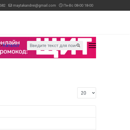
682
maytakandrei@gmail.com
Пн-Вс 08-00 18-00
Искать...
">
Каталог
Кол-во строк: