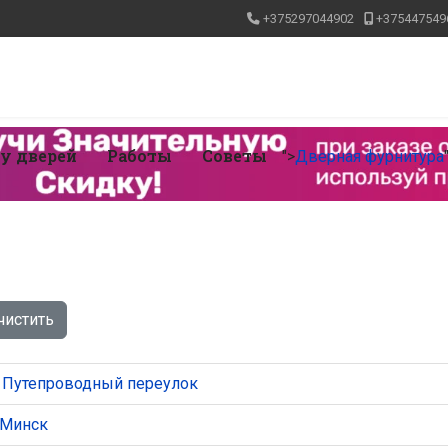
+375297044902
+375447549
ку дверей
Работы
Советы
">
Дверная фурнитура
чистить
 Путепроводный переулок
 Минск