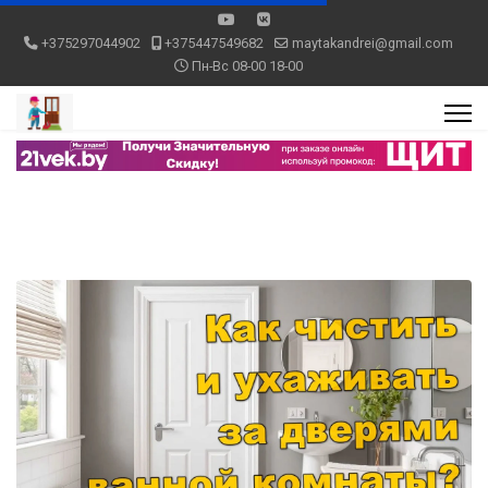
+375297044902
+375447549682
maytakandrei@gmail.com
Пн-Вс 08-00 18-00